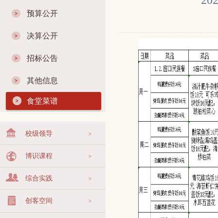
2
预算公开
决算公开
招标公告
其他信息
食堂菜谱
校级领导
博识课程
综合实践
创客空间