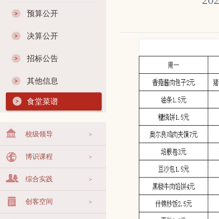
2
预算公开
决算公开
招标公告
其他信息
食堂菜谱
校级领导
博识课程
综合实践
创客空间