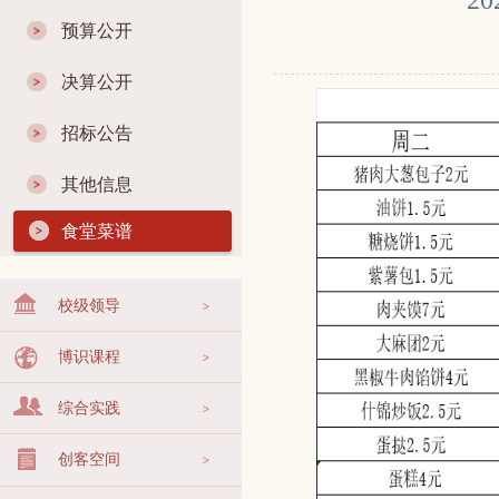
2
预算公开
决算公开
招标公告
其他信息
食堂菜谱
校级领导
博识课程
综合实践
创客空间