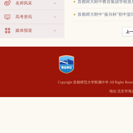
首都师大附中教育集团学校发
名师风采
首都师大附中“振兴杯”初中篮
高考资讯
媒体报道
上一
Copyright 首都师范大学附属中学 All Rights Reser
地址:北京市海淀