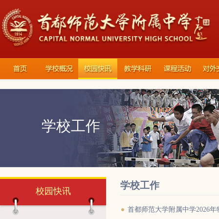
学校工作
学校工作
校园快讯
首都师范大学附属中学2026